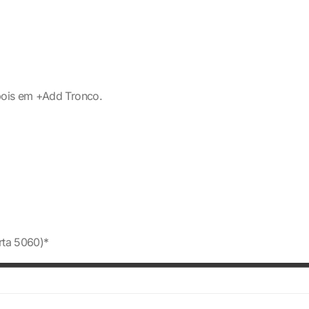
pois em +Add Tronco.
rta 5060)*