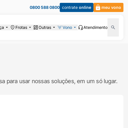
0800 588 0800
contrate
online
meu vono
ça
Frotas
Outras
Vono
Atendimento
sa para usar nossas soluções, em um só lugar.