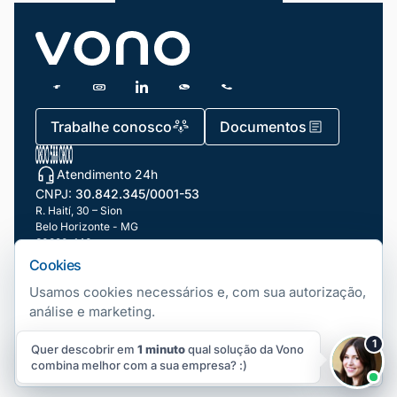
Trabalhe conosco
Documentos
Atendimento 24h
CNPJ:
30.842.345/0001-53
R. Haití, 30 – Sion
Belo Horizonte - MG
30320-140
Cookies
Nossas filiais
Usamos cookies necessários e, com sua autorização,
análise e marketing.
Telefonia Fixa
Copyright ©
2026
Vono. Todos os direitos Reservados.
|
Gerenciar
1
Quer descobrir em
1 minuto
cookies
qual solução da Vono
Número Fixo Virtual
Aceitar
Rejeitar
Preferências
combina melhor com a sua empresa? :)
Número 0800 Virtual