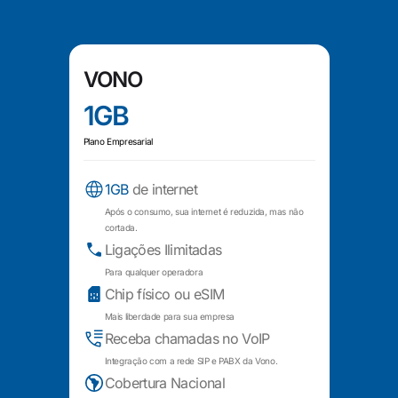
VONO
1GB
Plano Empresarial
1GB
de internet
Após o consumo, sua internet é reduzida, mas não
cortada.
Ligações Ilimitadas
Para qualquer operadora
Chip físico ou eSIM
Mais liberdade para sua empresa
Receba chamadas no VoIP
Integração com a rede SIP e PABX da Vono.
Cobertura Nacional