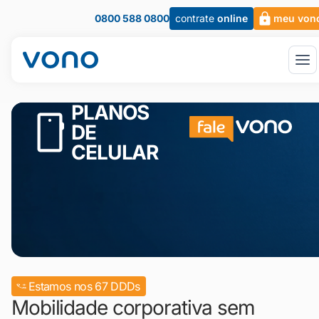
0800 588 0800
contrate
online
meu von
PLANOS
DE
CELULAR
Estamos nos 67 DDDs
Mobilidade corporativa sem