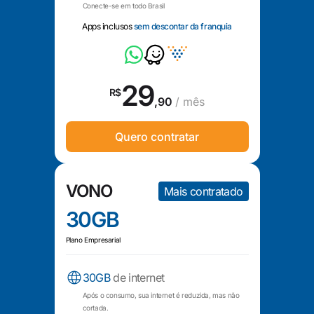
Conecte-se em todo Brasil
Apps inclusos
sem descontar da franquia
29
R$
,90
/ mês
Quero contratar
VONO
Mais contratado
30GB
Plano Empresarial
30GB
de internet
Após o consumo, sua internet é reduzida, mas não
cortada.