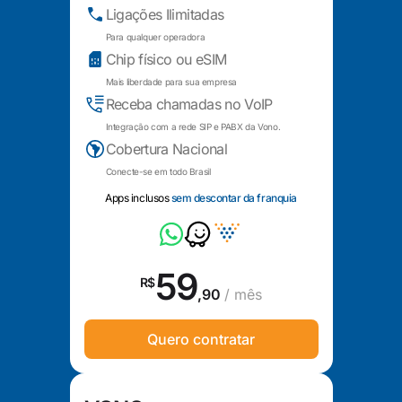
Ligações Ilimitadas
Para qualquer operadora
Chip físico ou eSIM
Mais liberdade para sua empresa
Receba chamadas no VoIP
Integração com a rede SIP e PABX da Vono.
Cobertura Nacional
Conecte-se em todo Brasil
Apps inclusos
sem descontar da franquia
59
R$
,90
/ mês
Quero contratar