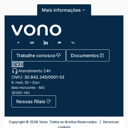
Mais informações
Trabalhe conosco
Documentos
Atendimento 24h
CNPJ:
30.842.345/0001-53
R. Haití, 30 – Sion
Belo Horizonte - MG
30320-140
Nossas filiais
Telefonia Fixa
Copyright ©
2026
Vono. Todos os direitos Reservados.
|
Gerenciar
cookies
Número Fixo Virtual