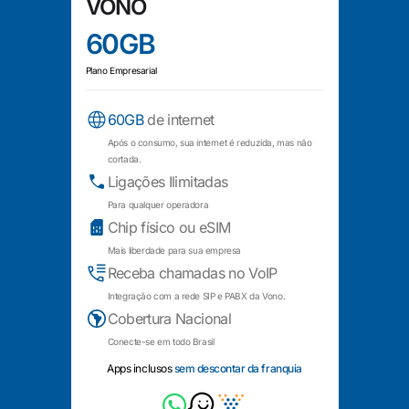
VONO
60GB
Plano Empresarial
60GB
de internet
Após o consumo, sua internet é reduzida, mas não
cortada.
Ligações Ilimitadas
Para qualquer operadora
Chip físico ou eSIM
Mais liberdade para sua empresa
Receba chamadas no VoIP
Integração com a rede SIP e PABX da Vono.
Cobertura Nacional
Conecte-se em todo Brasil
Apps inclusos
sem descontar da franquia