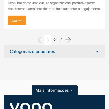
Descubra como uma cultura organizacional produtiva pode
transformar o ambiente de trabalho e aumentar o engajamento.
Ler
1
2
3
Mariana da Vono
Categorias e populares
online agora
Categorias
Atendimento ao Cliente
Blog
Mais informações
Dicas e Tutoriais